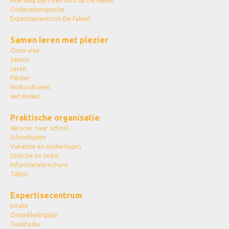
Hoe lang blijft een kind op De Fakkel
Onderwijsinspectie
Expertisecentrum De Fakkel
Samen leren met plezier
Onze visie
Samen
Leren
Plezier
Multicultureel
Het Rinket
Praktische organisatie
Vervoer naar school
Schooltijden
Vakantie en studiedagen
Directie en team
Informatiebrochure
Tabijn
Expertisecentrum
Intake
Ontwikkelingslijn
Taalstadia