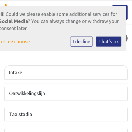
Toggl
Hi! Could we please enable some additional services for
Social Media
? You can always change or withdraw your
consent later.
EXPERTISECENTRUM
Let me choose
I decline
That's ok
Intake
Ontwikkelingslijn
Taalstadia